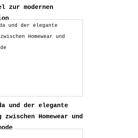
el zur modernen
ion
da und der elegante
g zwischen Homewear und
mode