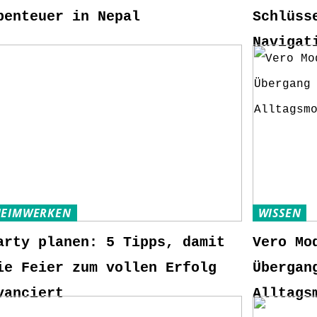
benteuer in Nepal
Schlüss
Navigat
HEIMWERKEN
WISSEN
arty planen: 5 Tipps, damit
Vero Mo
ie Feier zum vollen Erfolg
Übergan
vanciert
Alltags