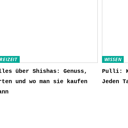
REIZEIT
WISSEN
lles über Shishas: Genuss,
Pulli: 
rten und wo man sie kaufen
Jeden T
ann