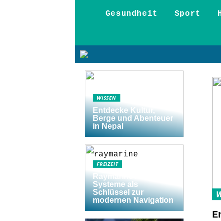
Gesundheit
Sport
WISSEN
Entdecke Kultur,
Berge und Abenteuer
in Nepal
FREIZEIT
Raymarine Axiom
Systeme als
Schlüssel zur
W
modernen Navigation
E