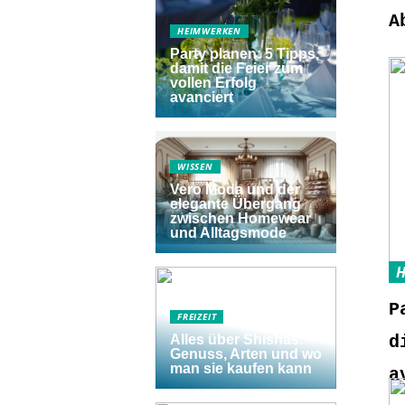
A
HEIMWERKEN
Party planen: 5 Tipps,
damit die Feier zum
vollen Erfolg
avanciert
WISSEN
Vero Moda und der
elegante Übergang
zwischen Homewear
und Alltagsmode
P
FREIZEIT
d
Alles über Shishas:
Genuss, Arten und wo
man sie kaufen kann
a