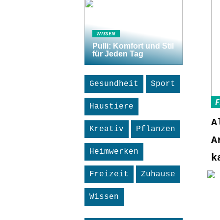
WISSEN
Pulli: Komfort und Stil
für Jeden Tag
Gesundheit
Sport
F
Haustiere
A
Kreativ
Pflanzen
A
Heimwerken
k
Freizeit
Zuhause
Wissen