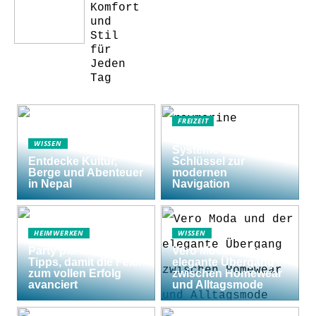
Komfort
und
Stil
für
Jeden
Tag
FREIZEIT
Raymarine Axiom
WISSEN
Systeme als
Entdecke Kultur,
Schlüssel zur
Berge und Abenteuer
modernen
in Nepal
Navigation
HEIMWERKEN
WISSEN
Party planen: 5
Vero Moda und der
Tipps, damit die Feier
elegante Übergang
zum vollen Erfolg
zwischen Homewear
avanciert
und Alltagsmode