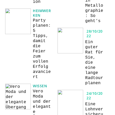
in
ion
Metallo
HEIMWER
graphie
KEN
: So
Party
geht‘s
planen:
5
28/10/20
22
Tipps,
damit
Ein
die
guter
Feier
Rat für
zum
Sie,
vollen
die
Erfolg
eine
avancie
lange
rt
Radtour
planen
WISSEN
Vero
24/10/20
Moda
22
und der
Eine
elegant
Lohnver
e
sicheru