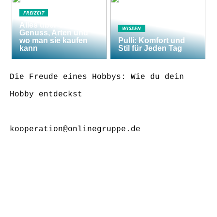
FREIZEIT
Alles über Shishas:
WISSEN
Genuss, Arten und
wo man sie kaufen
Pulli: Komfort und
kann
Stil für Jeden Tag
Die Freude eines Hobbys: Wie du dein
Hobby entdeckst
kooperation@onlinegruppe.de