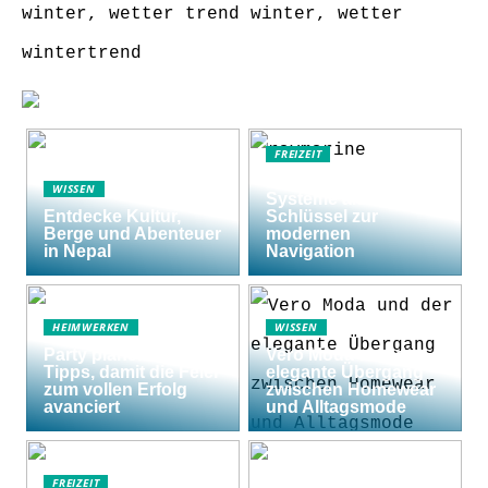
winter, wetter trend winter, wetter
wintertrend
FREIZEIT
Raymarine Axiom
WISSEN
Systeme als
Entdecke Kultur,
Schlüssel zur
Berge und Abenteuer
modernen
in Nepal
Navigation
HEIMWERKEN
WISSEN
Party planen: 5
Vero Moda und der
Tipps, damit die Feier
elegante Übergang
zum vollen Erfolg
zwischen Homewear
avanciert
und Alltagsmode
FREIZEIT