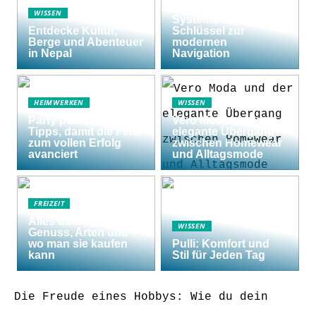
Raymarine Axiom
WISSEN
Systeme als
Entdecke Kultur,
Schlüssel zur
Berge und Abenteuer
modernen
in Nepal
Navigation
HEIMWERKEN
WISSEN
Party planen: 5
Vero Moda und der
Tipps, damit die Feier
elegante Übergang
zum vollen Erfolg
zwischen Homewear
avanciert
und Alltagsmode
FREIZEIT
Alles über Shishas:
WISSEN
Genuss, Arten und
wo man sie kaufen
Pulli: Komfort und
kann
Stil für Jeden Tag
Die Freude eines Hobbys: Wie du dein