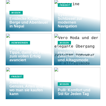
FREIZEIT
Raymarine Axiom
WISSEN
Systeme als
Entdecke Kultur,
Schlüssel zur
Berge und Abenteuer
modernen
in Nepal
Navigation
HEIMWERKEN
WISSEN
Party planen: 5
Vero Moda und der
Tipps, damit die Feier
elegante Übergang
zum vollen Erfolg
zwischen Homewear
avanciert
und Alltagsmode
FREIZEIT
Alles über Shishas:
WISSEN
Genuss, Arten und
wo man sie kaufen
Pulli: Komfort und
kann
Stil für Jeden Tag