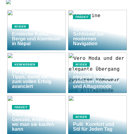
FREIZEIT
Raymarine Axiom
WISSEN
Systeme als
Entdecke Kultur,
Schlüssel zur
Berge und Abenteuer
modernen
in Nepal
Navigation
HEIMWERKEN
WISSEN
Party planen: 5
Vero Moda und der
Tipps, damit die Feier
elegante Übergang
zum vollen Erfolg
zwischen Homewear
avanciert
und Alltagsmode
FREIZEIT
Alles über Shishas:
WISSEN
Genuss, Arten und
wo man sie kaufen
Pulli: Komfort und
kann
Stil für Jeden Tag