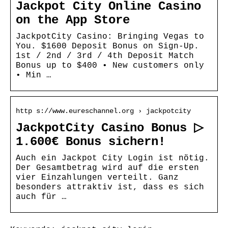
Jackpot City Online Casino
on the App Store
JackpotCity Casino: Bringing Vegas to
You. $1600 Deposit Bonus on Sign-Up.
1st / 2nd / 3rd / 4th Deposit Match
Bonus up to $400 • New customers only
• Min …
http s://www.eureschannel.org › jackpotcity
JackpotCity Casino Bonus ▷
1.600€ Bonus sichern!
Auch ein Jackpot City Login ist nötig.
Der Gesamtbetrag wird auf die ersten
vier Einzahlungen verteilt. Ganz
besonders attraktiv ist, dass es sich
auch für …