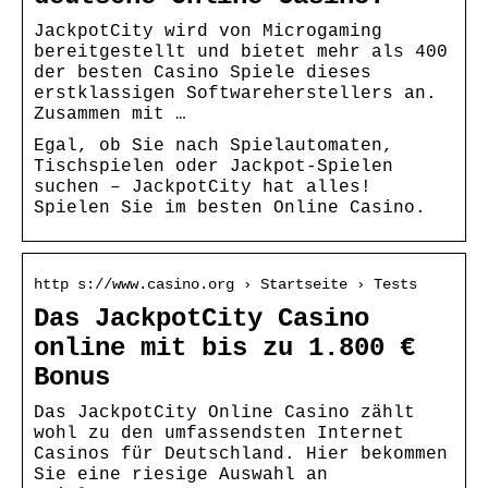
JackpotCity wird von Microgaming
bereitgestellt und bietet mehr als 400
der besten Casino Spiele dieses
erstklassigen Softwareherstellers an.
Zusammen mit …
Egal, ob Sie nach Spielautomaten,
Tischspielen oder Jackpot-Spielen
suchen – JackpotCity hat alles!
Spielen Sie im besten Online Casino.
http s://www.casino.org › Startseite › Tests
Das JackpotCity Casino
online mit bis zu 1.800 €
Bonus
Das JackpotCity Online Casino zählt
wohl zu den umfassendsten Internet
Casinos für Deutschland. Hier bekommen
Sie eine riesige Auswahl an