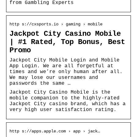
from Gambling Experts
http s://cxsports.io › gaming › mobile
Jackpot City Casino Mobile
| #1 Rated, Top Bonus, Best
Promo
Jackpot City Mobile Login and Mobile
App Login. We are all forgetful at
times and we’re only human after all.
We may lose our usernames and
passwords the same …
Jackpot City Casino Mobile is the
mobile companion to the highly-rated
Jackpot City casino brand, which has a
very high user satisfaction rating.
http s://apps.apple.com › app › jack…