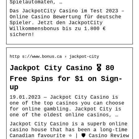
Spielautomaten, …
Das JackpotCity Casino im Test 2023 –
Online Casino Bewertung für deutsche
Spieler. Jetzt den JackpotCity
Willkommensbonus bis zu 1.800 €
sichern!
http s://www.bonus.ca › jackpot-city
Jackpot City Casino 🎖️ 80
Free Spins for $1 on Sign-
up
19.01.2023 — Jackpot City Casino is
one of the top casinos you can choose
for online gambling. Jackpot City is
one of the oldest online casinos, …
Jackpot City Casino is a superb online
casino house that has been a long-time
Canadian favourite ⭐ | 🛡️ Casino Review