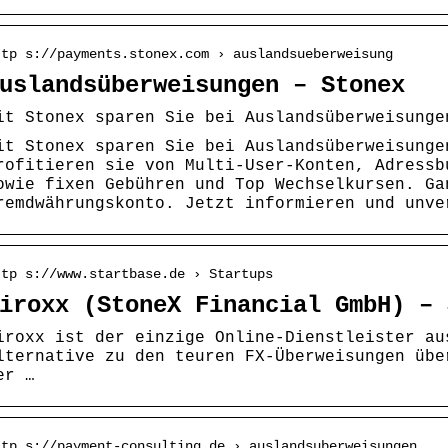
ttp s://payments.stonex.com › auslandsueberweisung
uslandsüberweisungen – Stonex
it Stonex sparen Sie bei Auslandsüberweisunge
it Stonex sparen Sie bei Auslandsüberweisunge
rofitieren sie von Multi-User-Konten, Adressb
owie fixen Gebühren und Top Wechselkursen. Ga
remdwährungskonto. Jetzt informieren und unve
ttp s://www.startbase.de › Startups
iroxx (StoneX Financial GmbH) – 
iroxx ist der einzige Online-Dienstleister au
lternative zu den teuren FX-Überweisungen übe
er …
ttp s://payment-consulting.de › auslandsuberweisungen