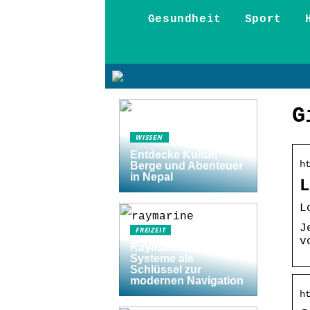
Gesundheit
Sport
G
WISSEN
Entdecke Kultur,
h
Berge und Abenteuer
in Nepal
L
L
J
FREIZEIT
v
Raymarine Axiom
Systeme als
Schlüssel zur
modernen Navigation
h