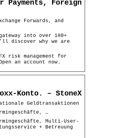
r Payments, Foreign
xchange Forwards, and
gateway into over 180+
’ll discover why we are
FX risk management for
Open an account now.
oxx-Konto. – StoneX
ationale Geldtransaktionen
rmingeschäfte, …
rmingeschäfte, Multi-User-
tungsservice + Betreuung