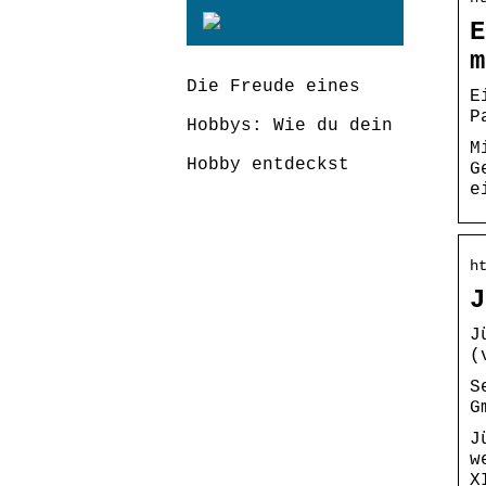
E
m
Die Freude eines
E
P
Hobbys: Wie du dein
M
Hobby entdeckst
G
e
h
J
J
(
S
G
J
w
X