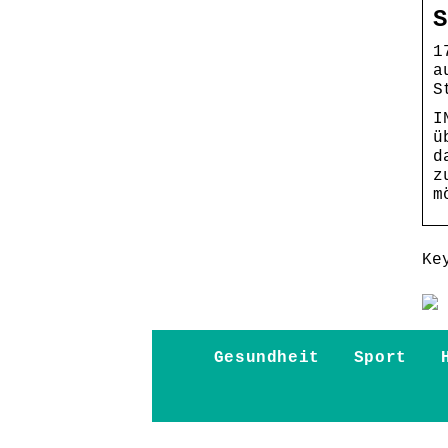
S
1
a
S
I
ü
d
z
m
Ke
Gesundheit
Sport