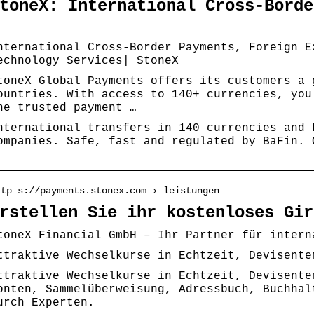
toneX: International Cross-Borde
nternational Cross-Border Payments, Foreign E
echnology Services| StoneX
toneX Global Payments offers its customers a 
ountries. With access to 140+ currencies, you
he trusted payment …
nternational transfers in 140 currencies and 
ompanies. Safe, fast and regulated by BaFin. 
ttp s://payments.stonex.com › leistungen
rstellen Sie ihr kostenloses Gir
toneX Financial GmbH – Ihr Partner für intern
ttraktive Wechselkurse in Echtzeit, Devisente
ttraktive Wechselkurse in Echtzeit, Devisente
onten, Sammelüberweisung, Adressbuch, Buchhal
urch Experten.