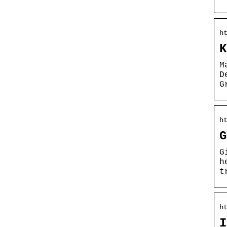
h
K
M
D
G
h
G
G
h
t
h
I