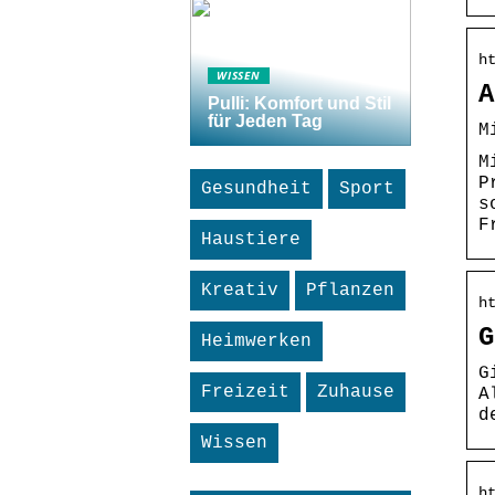
h
WISSEN
A
Pulli: Komfort und Stil
für Jeden Tag
M
M
P
Gesundheit
Sport
s
F
Haustiere
Kreativ
Pflanzen
h
G
Heimwerken
G
Freizeit
Zuhause
A
d
Wissen
h