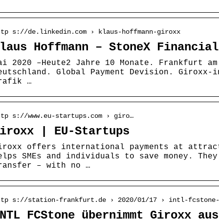
ttp s://de.linkedin.com › klaus-hoffmann-giroxx
laus Hoffmann – StoneX Financial
ai 2020 –Heute2 Jahre 10 Monate. Frankfurt am
eutschland. Global Payment Devision. Giroxx-i
rafik …
ttp s://www.eu-startups.com › giro…
iroxx | EU-Startups
iroxx offers international payments at attrac
elps SMEs and individuals to save money. They
ransfer – with no …
ttp s://station-frankfurt.de › 2020/01/17 › intl-fcstone
NTL FCStone übernimmt Giroxx aus