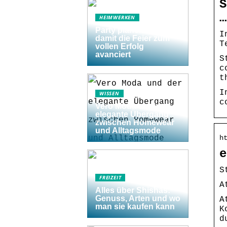
S
…
HEIMWERKEN
Party planen: 5 Tipps,
I
damit die Feier zum
T
vollen Erfolg
avanciert
S
c
t
I
WISSEN
c
Vero Moda und der
elegante Übergang
zwischen Homewear
und Alltagsmode
h
e
S
FREIZEIT
A
Alles über Shishas:
Genuss, Arten und wo
A
man sie kaufen kann
K
d