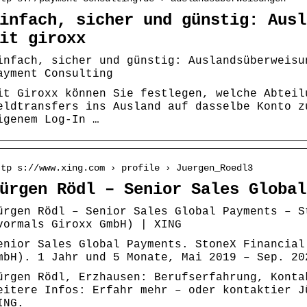
infach, sicher und günstig: Ausl
it giroxx
infach, sicher und günstig: Auslandsüberweisu
ayment Consulting
it Giroxx können Sie festlegen, welche Abteil
eldtransfers ins Ausland auf dasselbe Konto z
igenem Log-In …
ttp s://www.xing.com › profile › Juergen_Roedl3
ürgen Rödl – Senior Sales Global
ürgen Rödl – Senior Sales Global Payments – S
vormals Giroxx GmbH) | XING
enior Sales Global Payments. StoneX Financial
mbH). 1 Jahr und 5 Monate, Mai 2019 – Sep. 20
ürgen Rödl, Erzhausen: Berufserfahrung, Konta
eitere Infos: Erfahr mehr – oder kontaktier J
ING.